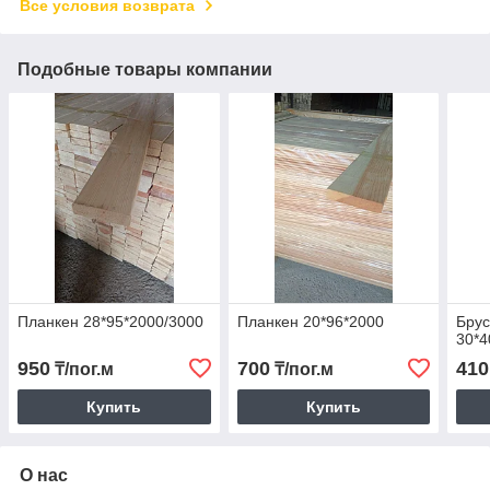
Все условия возврата
Подобные товары компании
Планкен 28*95*2000/3000
Планкен 20*96*2000
Брус
30*4
950
700
410
₸/пог.м
₸/пог.м
Купить
Купить
О нас