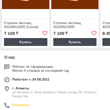
Ступени лестниц
Ступени лестниц
Ступ
40х300х1000 (Сосна)
40х300х1000
40х3
7 100
7 100
8 4
₸
₸
Купить
Купить
О нас
Рейтинг не сформирован
Менее 5 отзывов за последний год
Работает с 24.08.2011
г. Алматы
ул.Ауэзова 2, база Алматы Темир склад 29, Алматы,
Казахстан
Контакты