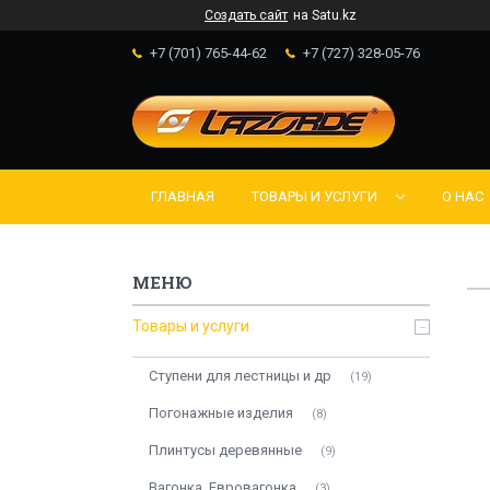
Создать сайт
на Satu.kz
+7 (701) 765-44-62
+7 (727) 328-05-76
ГЛАВНАЯ
ТОВАРЫ И УСЛУГИ
О НАС
Товары и услуги
Ступени для лестницы и др
19
Погонажные изделия
8
Плинтусы деревянные
9
Вагонка, Евровагонка
3