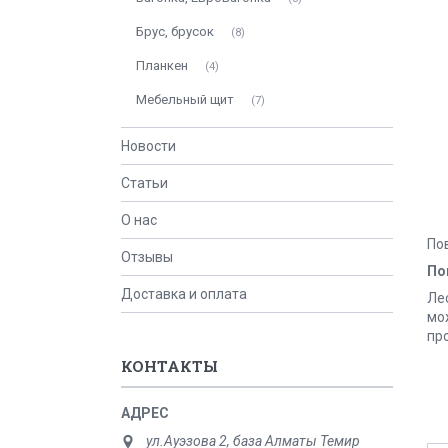
Брус, брусок
8
Планкен
4
Мебельный щит
7
Новости
Статьи
О нас
По
Отзывы
По
Доставка и оплата
Ле
мо
пр
КОНТАКТЫ
ул.Ауэзова 2, база Алматы Темир