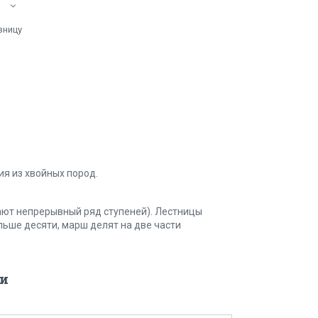
зницу
я из хвойных пород.
ют непрерывный ряд ступеней). Лестницы
льше десяти, марш делят на две части
и